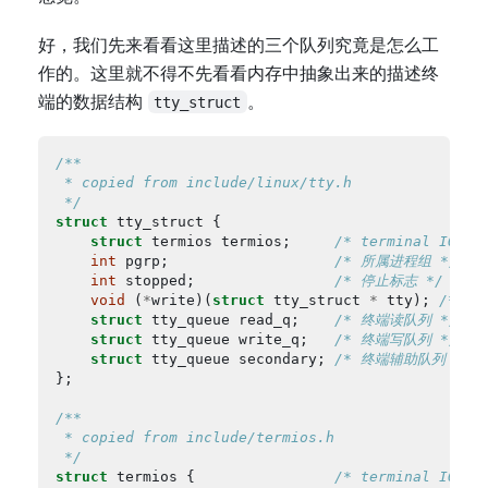
好，我们先来看看这里描述的三个队列究竟是怎么工
作的。这里就不得不先看看内存中抽象出来的描述终
端的数据结构
。
tty_struct
 */
struct
struct
 termios termios;     
/* terminal IO co
int
 pgrp;                   
/* 所属进程组 */
int
 stopped;                
/* 停止标志 */
void
 (
*
write)(
struct
 tty_struct 
*
 tty); 
/* 终
struct
 tty_queue read_q;    
/* 终端读队列 */
struct
 tty_queue write_q;   
/* 终端写队列 */
struct
 tty_queue secondary; 
/* 终端辅助队列 */
 */
struct
 termios {                
/* terminal IO 属