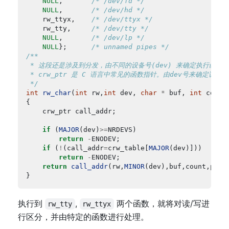
NULL
,		
/* /dev/fd */
NULL
,		
/* /dev/hd */
	rw_ttyx,	
/* /dev/ttyx */
	rw_tty,		
/* /dev/tty */
NULL
,		
/* /dev/lp */
NULL
};		
/* unnamed pipes */
 */
int
rw_char
(
int
 rw,
int
 dev, 
char
*
 buf, 
int
 count
if
 (
MAJOR
(dev)
>=
return
-
if
 (
!
(call_addr
=
crw_table[
MAJOR
return
-
return
call_addr
(rw,
MINOR
执行到
,
两个函数，就将对读/写进
rw_tty
rw_ttyx
行区分，并由特定的函数进行处理。