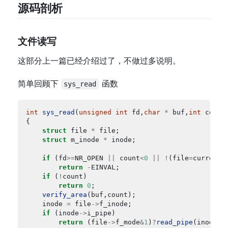
源码剖析
文件读写
这部分上一篇已经介绍过了，不做过多说明。
简单回顾下
函数
sys_read
int
sys_read
(
unsigned
int
 fd,
char
*
 buf,
int
struct
 file 
*
struct
 m_inode 
*
if
 (fd
>=
NR_OPEN 
||
 count
<
0
||
!
(file
=
current
-
return
-
if
 (
!
return
0
verify_area
	inode 
=
 file
->
if
 (inode
->
return
 (file
->
f_mode
&
1
)
?
read_pipe
(inode,b