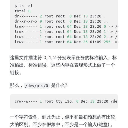
total 
0
dr-x------ 
2
 root root  
0
 Dec 
13
dr-xr-xr-x 
9
 root root  
0
 Dec 
13
lrwx------ 
1
 root root 
64
 Dec 
13
 23:20 
0
lrwx------ 
1
 root root 
64
 Dec 
13
 23:20 
1
lrwx------ 
1
 root root 
64
 Dec 
13
 23:20 
2
lrwx------ 
1
 root root 
64
 Dec 
25
 01:09 
255
这里文件描述符 0, 1, 2 分别表示任务的标准输入、标
准输出、标准错误。这些内容在表现形式上做了一个
链接。
那么，
是什么?
/dev/pts/0
crw--w---- 
1
 root tty 136, 
0
 Dec 
13
一个字符设备。到此为止，似乎和最初预想的有比较
大的区别。至少在假象中，至少是一个输入(键盘)，