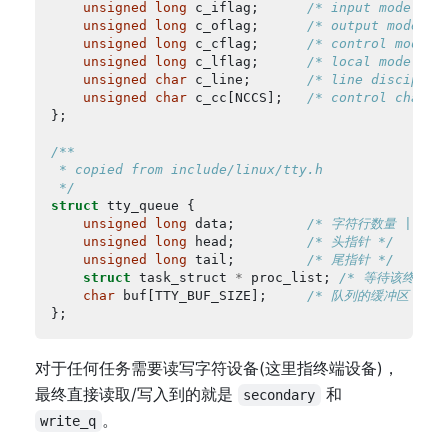
unsigned
long
 c_iflag;		
/* input mode fla
unsigned
long
 c_oflag;		
/* output mode fl
unsigned
long
 c_cflag;		
/* control mode f
unsigned
long
 c_lflag;		
/* local mode fla
unsigned
char
 c_line;		
/* line disciplin
unsigned
char
 c_cc[NCCS];	
/* control charac
 */
struct
unsigned
long
 data;         
/* 字符行数量 | 串
unsigned
long
 head;         
/* 头指针 */
unsigned
long
 tail;         
/* 尾指针 */
struct
 task_struct 
*
 proc_list; 
/* 等待该终端的
char
 buf[TTY_BUF_SIZE];     
/* 队列的缓冲区 */
对于任何任务需要读写字符设备(这里指终端设备)，
最终直接读取/写入到的就是
和
secondary
。
write_q