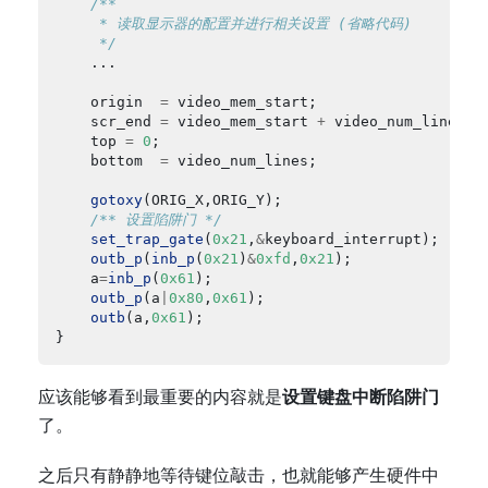
     */
	origin	
=
	scr_end	
=
 video_mem_start 
+
 video_num_lines 
*
	top	
=
0
	bottom	
=
gotoxy
/** 设置陷阱门 */
set_trap_gate
(
0x21
,
&
outb_p
(
inb_p
(
0x21
)
&
0xfd
,
0x21
	a
=
inb_p
(
0x61
outb_p
(a
|
0x80
,
0x61
outb
(a,
0x61
应该能够看到最重要的内容就是
设置键盘中断陷阱门
了。
之后只有静静地等待键位敲击，也就能够产生硬件中