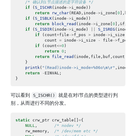
/* 确认到i节点描述的是字符设备 */
if
 (
S_ISCHR
(inode
->
return
rw_char
(READ,inode
->
i_zone[
0
],buf,
if
 (
S_ISBLK
(inode
->
return
block_read
(inode
->
i_zone[
0
],
&
file
-
if
 (
S_ISDIR
(inode
->
i_mode) 
||
S_ISREG
(inode
->
if
 (count
+
file
->
f_pos 
>
 inode
->
			count 
=
 inode
->
i_size 
-
 file
->
if
 (count
<=
0
return
0
return
file_read
printk
(
"(Read)inode->i_mode=%06o
\n\r
"
,inode
->
return
-
可以看到
就是在对i节点的类型进行判
S_ISCHR()
别，从而进行不同的分发。
static
 crw_ptr crw_table[]
=
NULL
,		
/* nodev */
	rw_memory,	
/* /dev/mem etc */