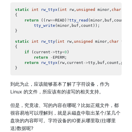
static
int
rw_ttyx
(
int
 rw,
unsigned
 minor,
char
*
 b
return
 ((rw
==
READ)
?
tty_read
(minor,buf,count)
:
tty_write
static
int
rw_tty
(
int
 rw,
unsigned
 minor,
char
*
 bu
if
 (current
->
tty
<
0
return
-
return
rw_ttyx
(rw,current
->
到此为止，应该能够基本了解了字符设备，作为
Linux 的文件，所应该有的读写的相关支持。
但是，究竟读、写的内容在哪呢？比如正规文件，都
很容易地可以理解到，就是从磁盘中取出某个/某几个
盘块的内容即可。字符设备的IO要从哪里取(往哪里
送)数据呢?