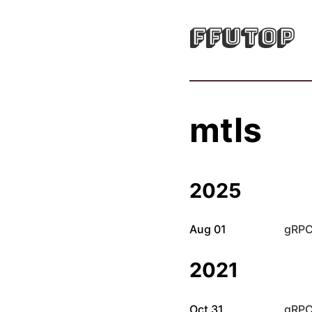
FFUTOP
mtls
2025
Aug 01
gRP
2021
Oct 31
gRP