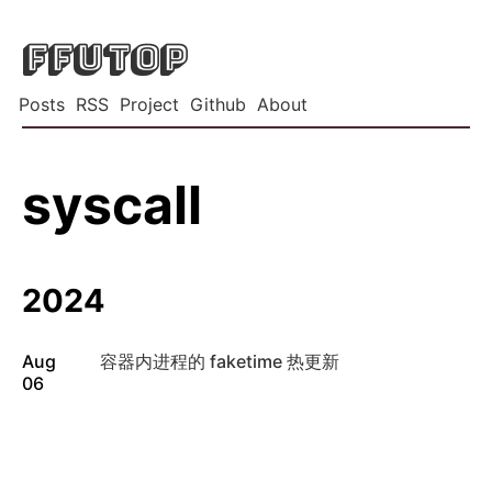
FFUTOP
Posts
RSS
Project
Github
About
syscall
2024
Aug
容器内进程的 faketime 热更新
06